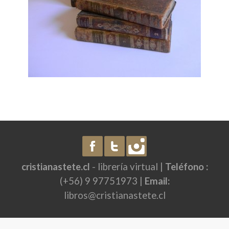
cristianastete.cl
- librería virtual |
Teléfono :
(+56) 9 97751973 |
Email:
libros@cristianastete.cl