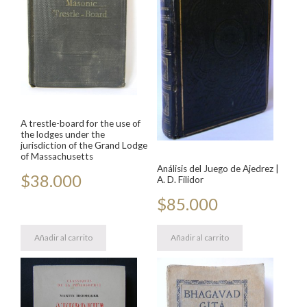
A trestle-board for the use of
the lodges under the
jurisdiction of the Grand Lodge
of Massachusetts
Análisis del Juego de Ajedrez |
$
38.000
A. D. Filidor
$
85.000
Añadir al carrito
Añadir al carrito