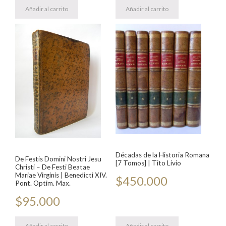
Añadir al carrito
Añadir al carrito
Décadas de la Historia Romana
De Festis Domini Nostri Jesu
[7 Tomos] | Tito Livio
Christi – De Festi Beatae
Mariae Virginis | Benedicti XIV.
$
450.000
Pont. Optim. Max.
$
95.000
Añadir al carrito
Añadir al carrito