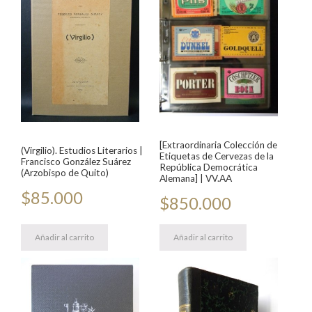
[Extraordinaria Colección de
(Virgilio). Estudios Literarios |
Etiquetas de Cervezas de la
Francisco González Suárez
República Democrática
(Arzobispo de Quito)
Alemana] | VV.AA
$
85.000
$
850.000
Añadir al carrito
Añadir al carrito