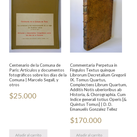
Centenario de la Comuna de
Commentaria Perpetua in
París: Artículos y documentos
Fingulos Textus quinque
fotográficos sobre los días de la
Librorum Decretalium Gregorii
Comuna | Marcelo Segall, y
IX. Tomus Quartus,
otros
Complectens Librum Quartum,
Additis Notis uberioribus ab
$
25.000
Historia, & Chorographia. Cum
Indice generali totius Operis [&
Quintus Tomus] | D. D.
Emanuelis Gonzalez Tellez
$
170.000
Añadir al carrito
Añadir al carrito