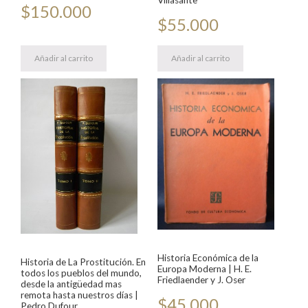
$
150.000
$
55.000
Añadir al carrito
Añadir al carrito
Historia Económica de la
Historia de La Prostitución. En
Europa Moderna | H. E.
todos los pueblos del mundo,
Friedlaender y J. Oser
desde la antigüedad mas
remota hasta nuestros días |
$
45.000
Pedro Dufour