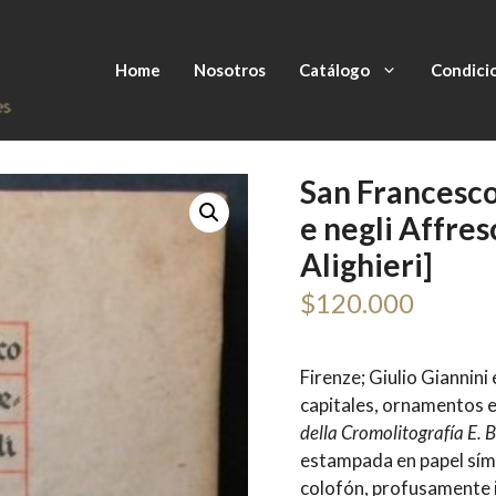
Home
Nosotros
Catálogo
Condici
San Francesco
e negli Affres
Alighieri]
$
120.000
Firenze; Giulio Giannini 
capitales, ornamentos e
della Cromolitografía E. 
estampada en papel sími
colofón, profusamente i