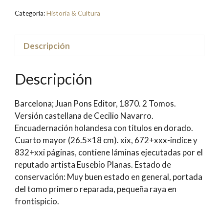
Prostitución.
Categoría:
Historia & Cultura
En
todos
los
Descripción
pueblos
del
Descripción
mundo,
desde
Barcelona; Juan Pons Editor, 1870. 2 Tomos.
la
Versión castellana de Cecilio Navarro.
antigüedad
Encuadernación holandesa con títulos en dorado.
mas
Cuarto mayor (26.5×18 cm). xix, 672+xxx-indice y
remota
832+xxi páginas, contiene láminas ejecutadas por el
hasta
reputado artista Eusebio Planas. Estado de
nuestros
conservación: Muy buen estado en general, portada
días
del tomo primero reparada, pequeña raya en
|
frontispicio.
Pedro
Dufour