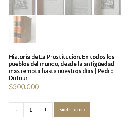
Historia de La Prostitución. En todos los
pueblos del mundo, desde la antigüedad
mas remota hasta nuestros días | Pedro
Dufour
$
300.000
-
+
Añadir al carrito
Historia
de
La