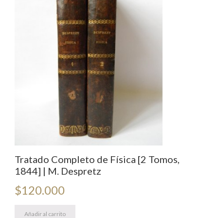
juicio
crítico
de
las
que
deben
adoptarse,
y
la
equivalencia
castiza
de
las
Tratado Completo de Física [2 Tomos,
que
1844] | M. Despretz
no
$
120.000
se
hallan
Añadir al carrito
en