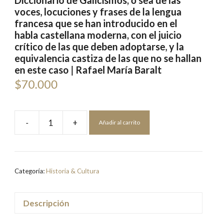
Diccionario de Galicismos, o sea de las
voces, locuciones y frases de la lengua
francesa que se han introducido en el
habla castellana moderna, con el juicio
crítico de las que deben adoptarse, y la
equivalencia castiza de las que no se hallan
en este caso | Rafael María Baralt
$
70.000
-
+
Añadir al carrito
Diccionario
de
Galicismos,
o
Categoría:
Historia & Cultura
sea
de
las
Descripción
voces,