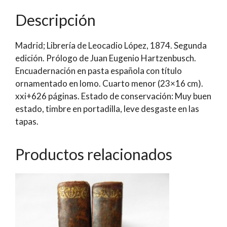
locuciones
Descripción
y
frases
Madrid; Librería de Leocadio López, 1874. Segunda
de
edición. Prólogo de Juan Eugenio Hartzenbusch.
la
Encuadernación en pasta española con título
lengua
ornamentado en lomo. Cuarto menor (23×16 cm).
francesa
xxi+626 páginas. Estado de conservación: Muy buen
que
estado, timbre en portadilla, leve desgaste en las
se
tapas.
han
introducido
en
Productos relacionados
el
habla
castellana
moderna,
con
el