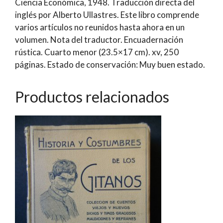
Ciencia Económica, 1948. Traducción directa del
J.
inglés por Alberto Ullastres. Este libro comprende
Hamilton
varios artículos no reunidos hasta ahora en un
cantidad
volumen. Nota del traductor. Encuadernación
rústica. Cuarto menor (23.5×17 cm). xv, 250
páginas. Estado de conservación: Muy buen estado.
Productos relacionados