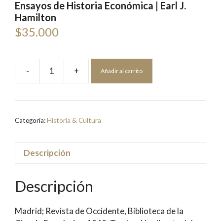
Ensayos de Historia Económica | Earl J.
Hamilton
$
35.000
-
+
Añadir al carrito
El
Florecimiento
del
Capitalismo
Categoría:
Historia & Cultura
y
otros
Ensayos
Descripción
de
Historia
Descripción
Económica
|
Madrid; Revista de Occidente, Biblioteca de la
Earl