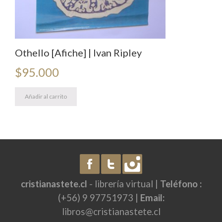
Othello [Afiche] | Ivan Ripley
$
95.000
Añadir al carrito
cristianastete.cl
- librería virtual |
Teléfono :
(+56) 9 97751973 |
Email:
libros@cristianastete.cl