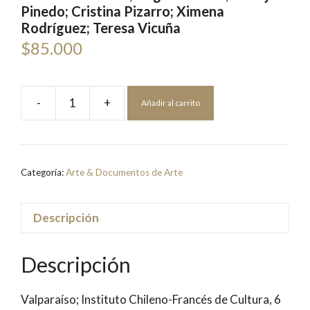
Pinedo; Cristina Pizarro; Ximena
Rodríguez; Teresa Vicuña
$
85.000
-
+
Añadir al carrito
15
Escultoras
Exponen
en
Categoría:
Arte & Documentos de Arte
Homenaje
de
la
Descripción
Mujer
a
Descripción
la
Mujer
Valparaíso; Instituto Chileno-Francés de Cultura, 6
|