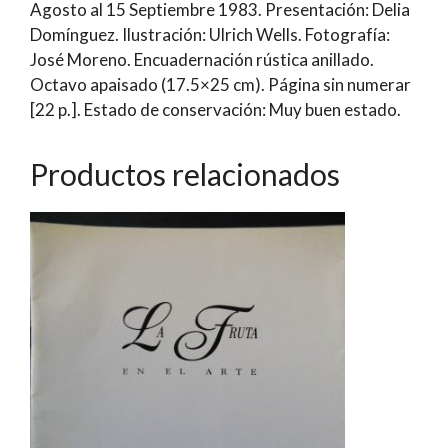
Agosto al 15 Septiembre 1983. Presentación: Delia
Tatiana
Domínguez. Ilustración: Ulrich Wells. Fotografía:
Álamos;
José Moreno. Encuadernación rústica anillado.
Binés
Octavo apaisado (17.5×25 cm). Página sin numerar
Cepeda;
[22 p.]. Estado de conservación: Muy buen estado.
Marta
Colvin;
Patricia
Productos relacionados
del
Canto;
Irene
Domínguez;
Elena
Ferrada;
Nancy
Gewölb;
Helga
Krebs;
Kena