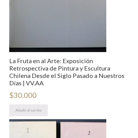
Mardones;
Cecilia
Moriamez;
Angélica
Peric;
Maruja
Pinedo;
Cristina
La Fruta en al Arte: Exposición
Pizarro;
Retrospectiva de Pintura y Escultura
Ximena
Chilena Desde el Siglo Pasado a Nuestros
Rodríguez;
Días | VV.AA
Teresa
$
30.000
Vicuña
cantidad
Añadir al carrito