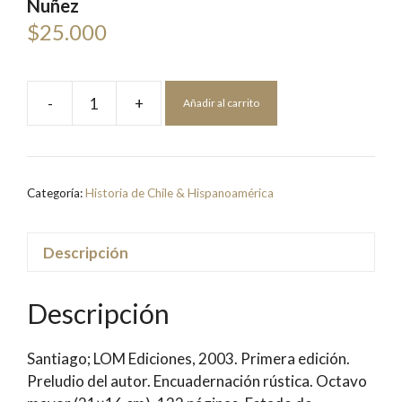
Nuñez
$
25.000
-
+
Añadir al carrito
1891
Crónica
de
la
Categoría:
Historia de Chile & Hispanoamérica
Guerra
Civil
|
Descripción
Jorge
Nuñez
Descripción
cantidad
Santiago; LOM Ediciones, 2003. Primera edición.
Preludio del autor. Encuadernación rústica. Octavo