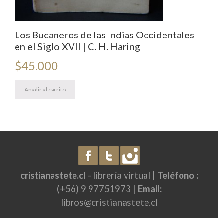
Los Bucaneros de las Indias Occidentales
en el Siglo XVII | C. H. Haring
$
45.000
Añadir al carrito
cristianastete.cl
- librería virtual |
Teléfono :
(+56) 9 97751973 |
Email:
libros@cristianastete.cl