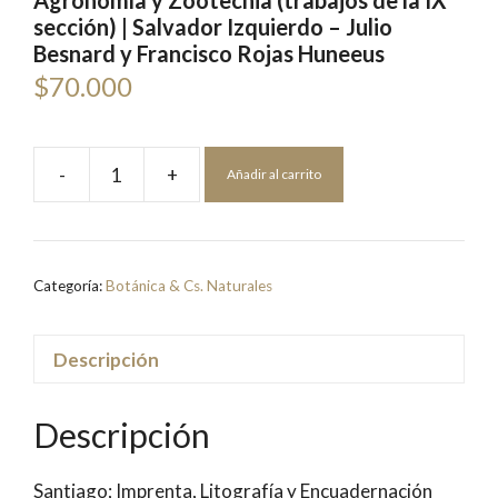
Agronomía y Zootecnia (trabajos de la IX
sección) | Salvador Izquierdo – Julio
Besnard y Francisco Rojas Huneeus
$
70.000
-
+
Añadir al carrito
Agronomía
y
Zootecnia
(trabajos
Categoría:
Botánica & Cs. Naturales
de
la
IX
Descripción
sección)
|
Descripción
Salvador
Izquierdo
Santiago; Imprenta, Litografía y Encuadernación
-