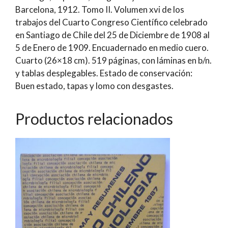
Barcelona, 1912. Tomo II. Volumen xvi de los
Julio
trabajos del Cuarto Congreso Científico celebrado
Besnard
en Santiago de Chile del 25 de Diciembre de 1908 al
y
5 de Enero de 1909. Encuadernado en medio cuero.
Francisco
Cuarto (26×18 cm). 519 páginas, con láminas en b/n.
Rojas
y tablas desplegables. Estado de conservación:
Huneeus
Buen estado, tapas y lomo con desgastes.
cantidad
Productos relacionados