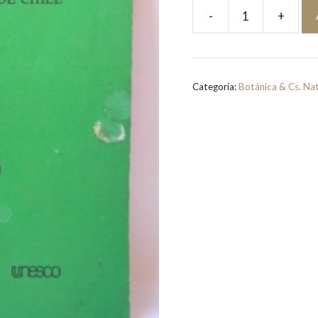
-
+
Algas
Marinas
Bentonicas
de
Categoría:
Botánica & Cs. Na
Chile
|
Héctor
Etcheverry
D.
cantidad