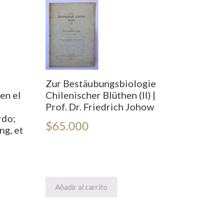
Zur Bestäubungsbiologie
en el
Chilenischer Blüthen (II) |
Prof. Dr. Friedrich Johow
rdo;
$
65.000
ng, et
Añadir al carrito