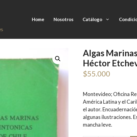
Home
Nosotros
Catálogo
Condici
Algas Marinas
Héctor Etchev
$
55.000
Montevideo; Oficina Reg
América Latina y el Car
el autor. Encuadernació
algunas ilustraciones. 
mancha leve.