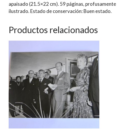
apaisado (21.5×22 cm). 59 páginas, profusamente
y
ilustrado. Estado de conservación: Buen estado.
Claudia
Adeath
cantidad
Productos relacionados