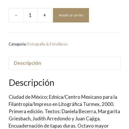
-
+
Añadir al carrito
Alzando
el
Vuelo:
Participación
Categoría:
Fotografía & Fotolibros
de
la
Empresa
Descripción
en
Causas
Descripción
Sociales
|
Ciudad de México; Ednica/Centro Mexicano para la
Fotografías:
Filantropía/Impreso en Litográfica Turmex, 2000.
Lara
Primera edición. Textos: Daniela Becerra, Margarita
Becerra,
Griesbach, Judith Arredondo y Juan Cajiga.
Oscar
Encuadernación de tapas duras. Octavo mayor
Necoechea