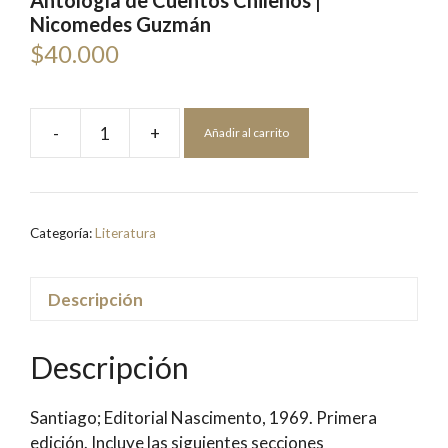
Antología de Cuentos Chilenos |
Nicomedes Guzmán
$
40.000
-
+
Añadir al carrito
Antología
de
Cuentos
Chilenos
Categoría:
Literatura
|
Nicomedes
Guzmán
Descripción
cantidad
Descripción
Santiago; Editorial Nascimento, 1969. Primera
edición. Incluye las siguientes secciones