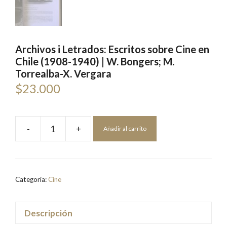
Archivos i Letrados: Escritos sobre Cine en
Chile (1908-1940) | W. Bongers; M.
Torrealba-X. Vergara
$
23.000
-
+
Añadir al carrito
Archivos
i
Letrados:
Escritos
Categoría:
Cine
sobre
Cine
en
Descripción
Chile