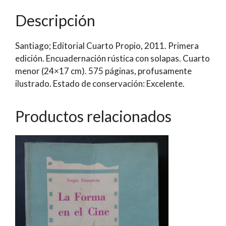
(1908-
Descripción
1940)
|
Santiago; Editorial Cuarto Propio, 2011. Primera
W.
edición. Encuadernación rústica con solapas. Cuarto
Bongers;
menor (24×17 cm). 575 páginas, profusamente
M.
ilustrado. Estado de conservación: Excelente.
Torrealba-
X.
Vergara
Productos relacionados
cantidad