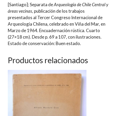
[Santiago]; Separata de
Arqueología de Chile Central y
Costa
áreas vecinas,
publicación de los trabajos
Central
presentados al Tercer Congreso Internacional de
de
Arqueología Chilena, celebrado en Viña del Mar, en
Chile
Marzo de 1964. Encuadernación rústica. Cuarto
|
(27×18 cm). Desde p. 69 a 107, con ilustraciones.
Dr.
Estado de conservación: Buen estado.
Bernardo
Berdichewsky
cantidad
Productos relacionados