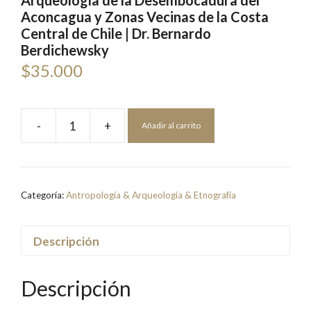
Arqueología de la Desembocadura del
Aconcagua y Zonas Vecinas de la Costa
Central de Chile | Dr. Bernardo
Berdichewsky
$
35.000
-
+
Añadir al carrito
Arqueología
de
la
Desembocadura
Categoría:
Antropología & Arqueología & Etnografía
del
Aconcagua
y
Descripción
Zonas
Vecinas
Descripción
de
la