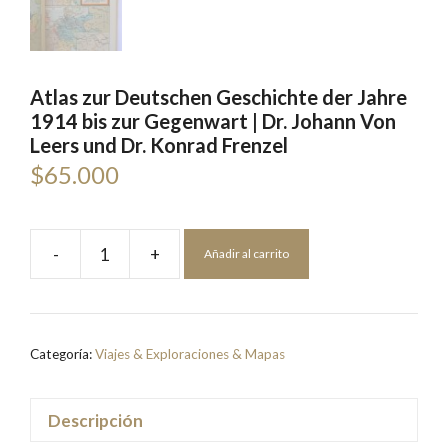
Atlas zur Deutschen Geschichte der Jahre
1914 bis zur Gegenwart | Dr. Johann Von
Leers und Dr. Konrad Frenzel
$
65.000
-
+
Añadir al carrito
Atlas
zur
Deutschen
Geschichte
Categoría:
Viajes & Exploraciones & Mapas
der
Jahre
1914
Descripción
bis