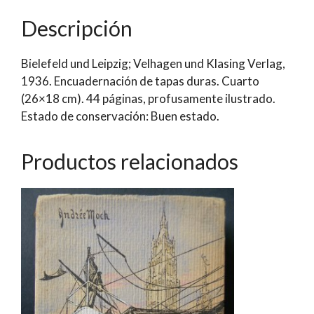
zur
Descripción
Gegenwart
|
Bielefeld und Leipzig; Velhagen und Klasing Verlag,
Dr.
1936. Encuadernación de tapas duras. Cuarto
Johann
(26×18 cm). 44 páginas, profusamente ilustrado.
Von
Estado de conservación: Buen estado.
Leers
und
Dr.
Productos relacionados
Konrad
Frenzel
cantidad