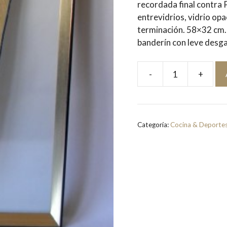
recordada final contra 
entrevidrios, vidrio opa
terminación. 58×32 cm.
banderín con leve desga
-
+
Banderín
Colo-
Colo
Campeón
Categoría:
Cocina & Deporte
1986.
Enmarcado
y
Firmado
por
el
Equipo
[Jaime