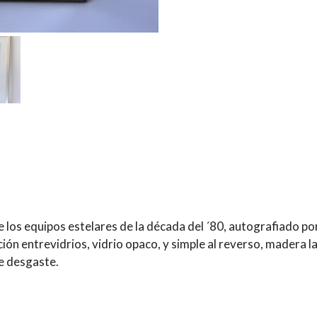
Pizarro;
Arturo
Jáuregui;
Alfonso
Neculñir;
Roberto
Rojas;
Lizardo
Garrido;
Raúl
Ormeño,
et
al.]
 los equipos estelares de la década del ´80, autografiado por
cantidad
ión entrevidrios, vidrio opaco, y simple al reverso, madera 
e desgaste.