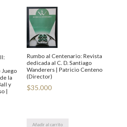
Rumbo al Centenario: Revista
l:
dedicada al C. D. Santiago
Wanderers | Patricio Centeno
e Juego
(Director)
de la
all y
$
35.000
so |
Añadir al carrito