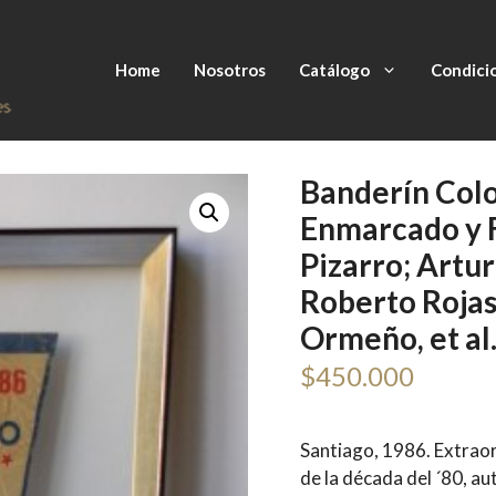
Home
Nosotros
Catálogo
Condici
Banderín Col
Enmarcado y F
Pizarro; Artur
Roberto Rojas
Ormeño, et al.
$
450.000
Santiago, 1986. Extraor
de la década del ´80, au