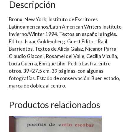
Descripción
Publication
of
Bronx, New York; Instituto de Escritores
the
Latinoamericanos/Latin American Writers Institute,
Latin
Invierno/Winter 1994. Textos en español e inglés.
American
Editor: Isaac Goldemberg. Guest Editor: Raúl
Writers
Barrientos. Textos de Alicia Galaz, Nicanor Parra,
Institute
Claudio Giaconi, Rosamel del Valle, Cecilia Vicuña,
|
Lucía Guerra, Enrique Lihn, Pedro Lastra, entre
Chilean
otros. 39×27.5 cm. 39 páginas, con algunas
Writers
fotografías. Estado de conservación: Buen estado,
in
marca de doblez al centro.
The
U.
S./Escritores
Productos relacionados
Chilenos
en
los
EE.