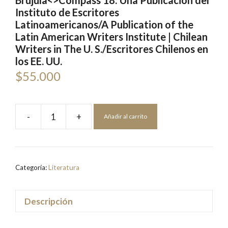
Brújula<>Compass 18: Una Publicación del
Instituto de Escritores
Latinoamericanos/A Publication of the
Latin American Writers Institute | Chilean
Writers in The U. S./Escritores Chilenos en
los EE. UU.
$
55.000
-
+
Añadir al carrito
BrújulaCompass
18:
Una
Publicación
Categoría:
Literatura
del
Instituto
de
Descripción
Escritores
Latinoamericanos/A