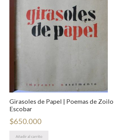
UU.
cantidad
Girasoles de Papel | Poemas de Zoilo
Escobar
$
650.000
Añadir al carrito