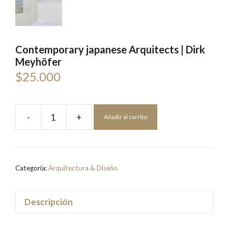
Contemporary japanese Arquitects | Dirk
Meyhöfer
$
25.000
-
+
Añadir al carrito
Contemporary
japanese
Arquitects
|
Categoría:
Arquitectura & Diseño
Dirk
Meyhöfer
cantidad
Descripción