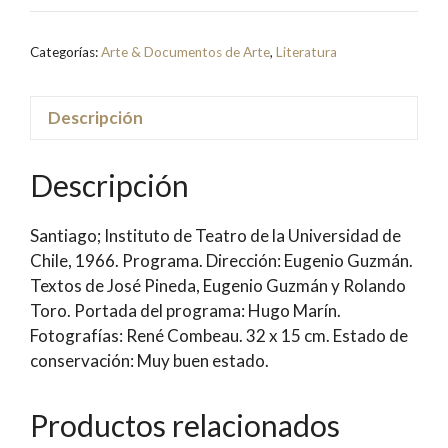
de
la
Categorías:
Arte & Documentos de Arte
,
Literatura
Novela
Homónima
de
Descripción
José
Donoso)
Descripción
[Programa]
|
Santiago; Instituto de Teatro de la Universidad de
José
Chile, 1966. Programa. Dirección: Eugenio Guzmán.
Pineda;
Textos de José Pineda, Eugenio Guzmán y Rolando
Cubierta:
Toro. Portada del programa: Hugo Marín.
Hugo
Fotografías: René Combeau. 32 x 15 cm. Estado de
Marín
conservación: Muy buen estado.
cantidad
Productos relacionados