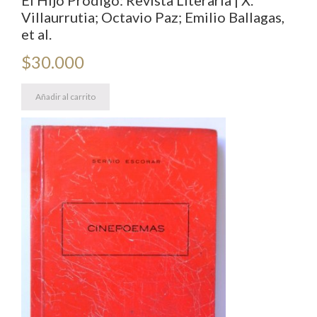
El Hijo Pródigo: Revista Literaria | X.
Villaurrutia; Octavio Paz; Emilio Ballagas,
et al.
$
30.000
Añadir al carrito