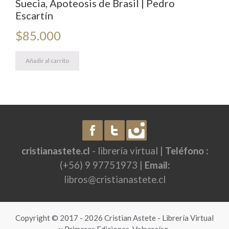
Suecia, Apoteosis de Brasil | Pedro
Escartín
$
85.000
Añadir al carrito
cristianastete.cl
- librería virtual |
Teléfono :
(+56) 9 97751973 |
Email:
libros@cristianastete.cl
Copyright © 2017 - 2026 Cristian Astete - Librería Virtual