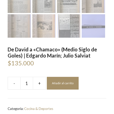
De David a «Chamaco» (Medio Siglo de
Goles) | Edgardo Marín; Julio Salviat
$
135.000
-
+
Añadir al carrito
De
David
a
"Chamaco"
Categoría:
Cocina & Deportes
(Medio