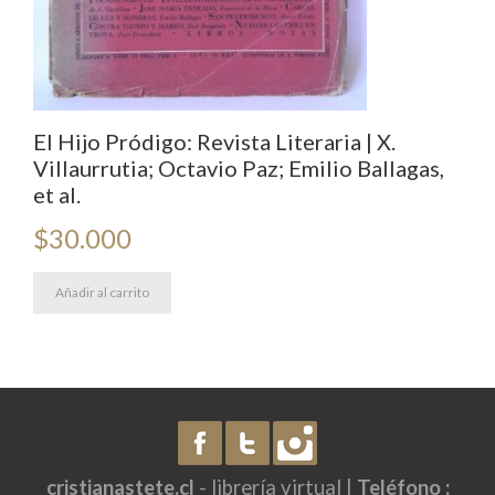
El Hijo Pródigo: Revista Literaria | X.
Villaurrutia; Octavio Paz; Emilio Ballagas,
et al.
$
30.000
Añadir al carrito
cristianastete.cl
- librería virtual |
Teléfono :