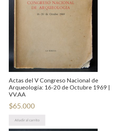
J.
Cavada
cantidad
Actas del V Congreso Nacional de
Arqueología: 16-20 de Octubre 1969 |
VV.AA
$
65.000
Añadir al carrito