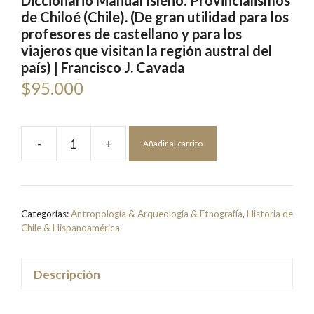
Diccionario Manual Isleño: Provincialismos
de Chiloé (Chile). (De gran utilidad para los
profesores de castellano y para los
viajeros que visitan la región austral del
país) | Francisco J. Cavada
$
95.000
-
+
Añadir al carrito
Diccionario
Manual
Isleño:
Provincialismos
Categorías:
Antropología & Arqueología & Etnografía
,
Historia de
de
Chile & Hispanoamérica
Chiloé
(Chile).
Descripción
(De
gran
utilidad