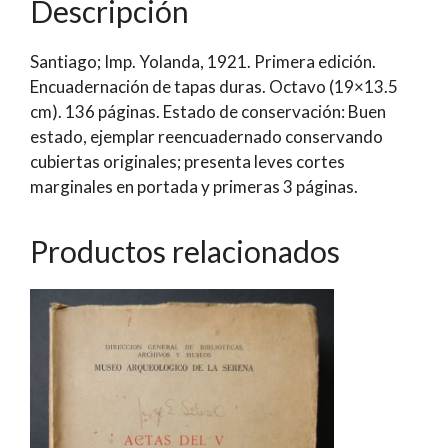
Descripción
para
los
Santiago; Imp. Yolanda, 1921. Primera edición.
profesores
Encuadernación de tapas duras. Octavo (19×13.5
de
cm). 136 páginas. Estado de conservación: Buen
castellano
estado, ejemplar reencuadernado conservando
y
cubiertas originales; presenta leves cortes
para
marginales en portada y primeras 3 páginas.
los
viajeros
Productos relacionados
que
visitan
la
región
austral
del
país)
|
Francisco