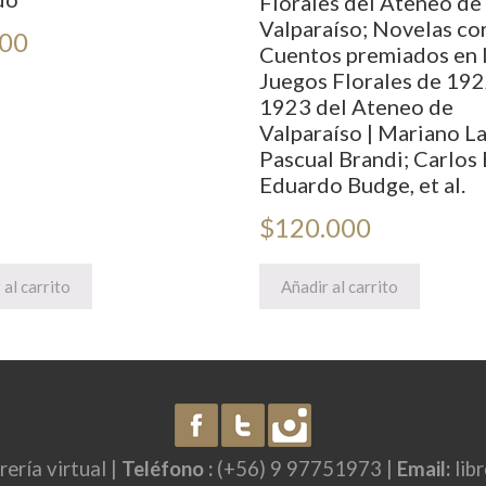
Florales del Ateneo de
Valparaíso; Novelas cor
000
Cuentos premiados en 
Juegos Florales de 192
1923 del Ateneo de
Valparaíso | Mariano La
Pascual Brandi; Carlos
Eduardo Budge, et al.
$
120.000
 al carrito
Añadir al carrito
brería virtual |
Teléfono :
(+56) 9 97751973 |
Email:
lib