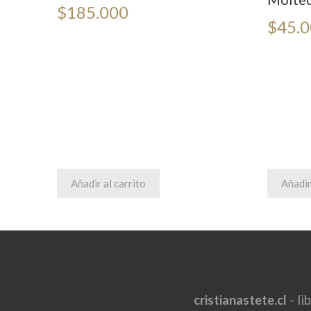
$
185.000
$
45.
Añadir al carrito
Añadir
cristianastete.cl
- li