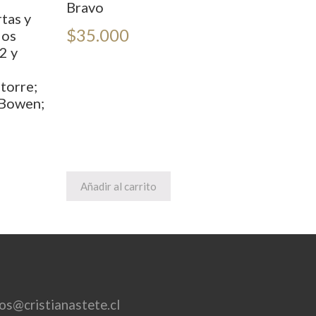
Bravo
tas y
$
35.000
los
2 y
torre;
 Bowen;
Añadir al carrito
ros@cristianastete.cl