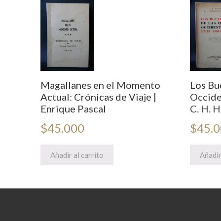
Magallanes en el Momento
Los Bu
Actual: Crónicas de Viaje |
Occiden
Enrique Pascal
C. H. H
$
45.000
$
45.
Añadir al carrito
Añadir