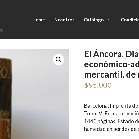
Home
Nosotros
Catálogo
Condici
El Áncora. Dia
económico-adm
mercantil, de 
$
95.000
Barcelona; Imprenta de 
Tomo V. Encuadernación
1440 páginas. Estado d
humedad en bordes de p