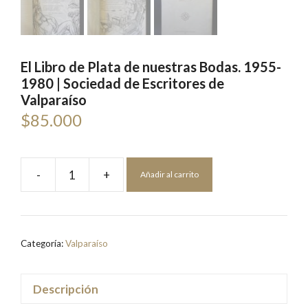
El Libro de Plata de nuestras Bodas. 1955-
1980 | Sociedad de Escritores de
Valparaíso
$
85.000
-
+
Añadir al carrito
El
Libro
de
Plata
Categoría:
Valparaíso
de
nuestras
Bodas.
Descripción
1955-