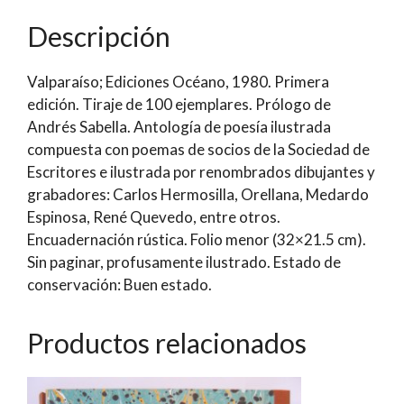
1980
Descripción
|
Sociedad
Valparaíso; Ediciones Océano, 1980. Primera
de
edición. Tiraje de 100 ejemplares. Prólogo de
Escritores
Andrés Sabella. Antología de poesía ilustrada
de
compuesta con poemas de socios de la Sociedad de
Valparaíso
Escritores e ilustrada por renombrados dibujantes y
cantidad
grabadores: Carlos Hermosilla, Orellana, Medardo
Espinosa, René Quevedo, entre otros.
Encuadernación rústica. Folio menor (32×21.5 cm).
Sin paginar, profusamente ilustrado. Estado de
conservación: Buen estado.
Productos relacionados