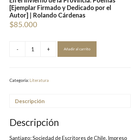
En el Invierno de la Provincia. Poemas
[Ejemplar Firmado y Dedicado por el
Autor] | Rolando Cárdenas
$
85.000
-
+
Añadir al carrito
En
el
Invierno
de
Categoría:
Literatura
la
Provincia.
Poemas
Descripción
[Ejemplar
Firmado
Descripción
y
Dedicado
Santiago; Sociedad de Escritores de Chile, Impreso
por