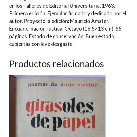
en los Talleres de Editorial Universitaria, 1963.
el
Primera edición. Ejemplar firmado y dedicado por el
Autor]
autor. Proyectó la edición: Mauricio Amster.
|
Encuadernación rústica. Octavo (18.5×13 cm). 55
Rolando
páginas. Estado de conservación: Buen estado,
Cárdenas
cubiertas con leve desgaste.
cantidad
Productos relacionados