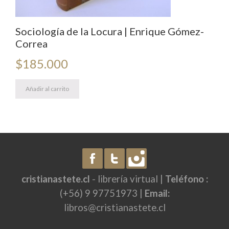
Sociología de la Locura | Enrique Gómez-
Correa
$
185.000
Añadir al carrito
cristianastete.cl
- librería virtual |
Teléfono :
(+56) 9 97751973 |
Email:
libros@cristianastete.cl