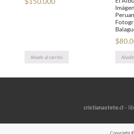
$
150.000
El Álb
Imágen
Peruano
Fotogr
Balagu
$
80.
Añadir al carrito
Añadir
cristianastete.cl
- li
Copyright © 