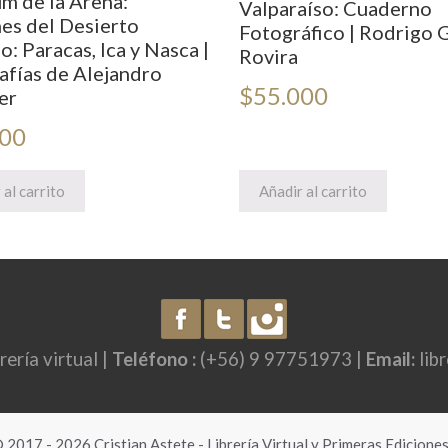
um de la Arena:
Valparaíso: Cuaderno
es del Desierto
Fotográfico | Rodrigo
: Paracas, Ica y Nasca |
Rovira
afías de Alejandro
$
55.000
er
000
 al carrito
Añadir al carrito
brería virtual |
Teléfono :
(+56) 9 97751973 |
Email:
lib
2017 - 2026 Cristian Astete - Librería Virtual y Primeras Ediciones