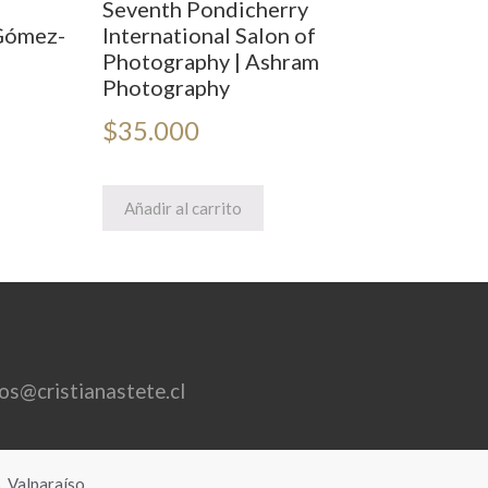
Seventh Pondicherry
 Gómez-
International Salon of
Photography | Ashram
Photography
$
35.000
Añadir al carrito
ros@cristianastete.cl
, Valparaíso.