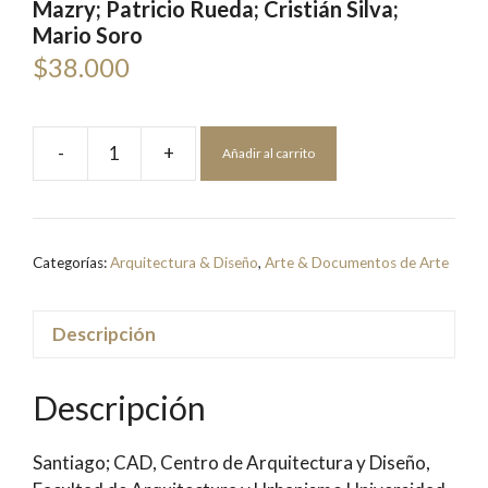
Mazry; Patricio Rueda; Cristián Silva;
Mario Soro
$
38.000
-
+
Añadir al carrito
Espíritu
Urbano
|
Claudio
Categorías:
Arquitectura & Diseño
,
Arte & Documentos de Arte
Herrera;
Kika
Mazry;
Descripción
Patricio
Rueda;
Descripción
Cristián
Silva;
Santiago; CAD, Centro de Arquitectura y Diseño,
Mario