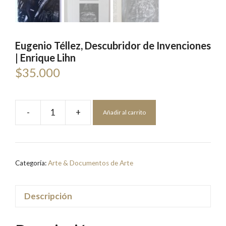
Eugenio Téllez, Descubridor de Invenciones
| Enrique Lihn
$
35.000
-
+
Añadir al carrito
Eugenio
Téllez,
Descubridor
de
Categoría:
Arte & Documentos de Arte
Invenciones
|
Enrique
Descripción
Lihn
cantidad