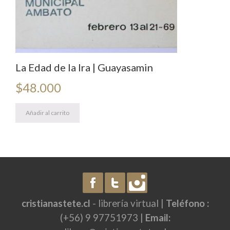
La Edad de la Ira | Guayasamin
$
48.000
Añadir al carrito
cristianastete.cl
- librería virtual |
Teléfono :
(+56) 9 97751973 |
Email: