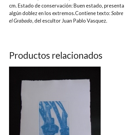
cm. Estado de conservación: Buen estado, presenta
Garreaud
algún doblez en los extremos.Contiene texto:
Sobre
/
el Grabado
, del escultor Juan Pablo Vasquez.
Munita
/
Palazuelos
cantidad
Productos relacionados