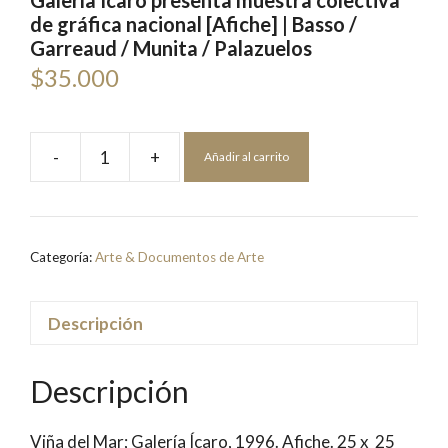
Galería Ícaro presenta muestra colectiva
de gráfica nacional [Afiche] | Basso /
Garreaud / Munita / Palazuelos
$
35.000
-
+
Añadir al carrito
Galería
Ícaro
presenta
muestra
Categoría:
Arte & Documentos de Arte
colectiva
de
gráfica
Descripción
nacional
[Afiche]
Descripción
|
Basso
Viña del Mar; Galería Ícaro, 1996. Afiche. 25 x 25
/