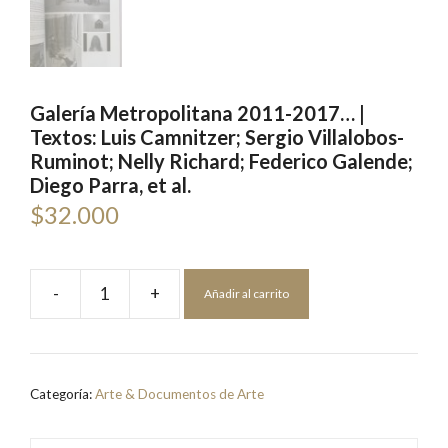
Galería Metropolitana 2011-2017… |
Textos: Luis Camnitzer; Sergio Villalobos-
Ruminot; Nelly Richard; Federico Galende;
Diego Parra, et al.
$
32.000
-
+
Añadir al carrito
Galería
Metropolitana
2011-
2017...
Categoría:
Arte & Documentos de Arte
|
Textos: