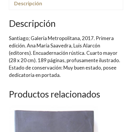
Luis
Descripción
Camnitzer;
Sergio
Descripción
Villalobos-
Ruminot;
Santiago; Galería Metropolitana, 2017. Primera
Nelly
edición. Ana María Saavedra, Luis Alarcón
Richard;
(editores). Encuadernación rústica. Cuarto mayor
Federico
(28 x 20 cm). 189 páginas, profusamente ilustrado.
Galende;
Estado de conservación: Muy buen estado, posee
Diego
dedicatoria en portada.
Parra,
et
al.
Productos relacionados
cantidad