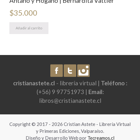
Antaño y Hogaño | Bernardita Vattier
$
35.000
Añadir al carrito
cristianastete.cl
- librería virtual |
Teléfono :
(+56) 9 97751973 |
Email:
libros@cristianastete.cl
Copyright © 2017 - 2026 Cristian Astete - Librería Virtual
y Primeras Ediciones, Valparaíso.
Diseño y Desarrollo Web por
Tecreamos.cl