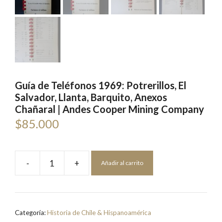
Guía de Teléfonos 1969: Potrerillos, El
Salvador, Llanta, Barquito, Anexos
Chañaral | Andes Cooper Mining Company
$
85.000
-
+
Añadir al carrito
Guía
de
Teléfonos
1969:
Categoría:
Historia de Chile & Hispanoamérica
Potrerillos,