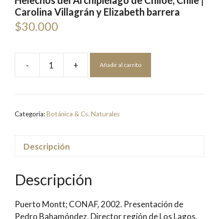
Helechos del Archipiélago de Chiloé, Chile |
Carolina Villagrán y Elizabeth barrera
$
30.000
-
+
Añadir al carrito
Helechos
del
Archipiélago
de
Categoría:
Botánica & Cs. Naturales
Chiloé,
Chile
|
Descripción
Carolina
Villagrán
Descripción
y
Elizabeth
Puerto Montt; CONAF, 2002. Presentación de
barrera
Pedro Bahamóndez, Director región de Los Lagos,
cantidad