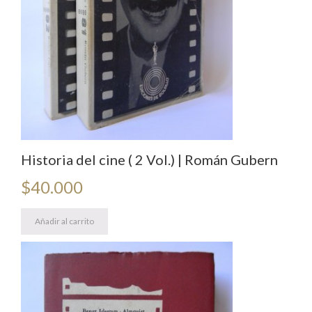
Degli
Esposti
/
Dacia
Maraini
cantidad
Historia del cine ( 2 Vol.) | Román Gubern
$
40.000
Añadir al carrito