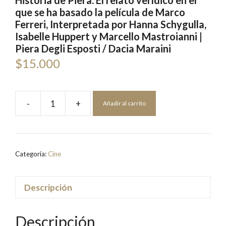
Historia de Piera. El relato verídico en el
que se ha basado la película de Marco
Ferreri, Interpretada por Hanna Schygulla,
Isabelle Huppert y Marcello Mastroianni |
Piera Degli Esposti / Dacia Maraini
$
15.000
-
+
Añadir al carrito
Historia
de
Piera.
El
Categoría:
Cine
relato
verídico
en
Descripción
el
que
Descripción
se