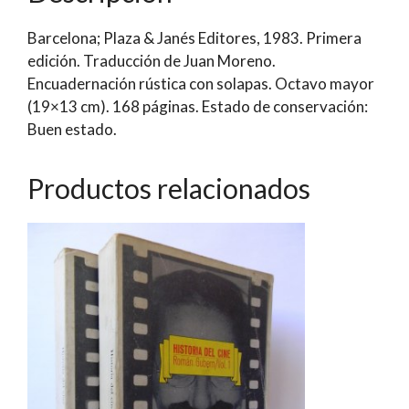
ha
Barcelona; Plaza & Janés Editores, 1983. Primera
basado
edición. Traducción de Juan Moreno.
la
Encuadernación rústica con solapas. Octavo mayor
película
(19×13 cm). 168 páginas. Estado de conservación:
de
Buen estado.
Marco
Ferreri,
Interpretada
Productos relacionados
por
Hanna
Schygulla,
Isabelle
Huppert
y
Marcello
Mastroianni
|
Piera