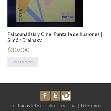
Psicoanálisis y Cine: Pantalla de Ilusiones |
Simón Brainsky
$
30.000
Añadir al carrito
cristianastete.cl
- librería virtual |
Teléfono :