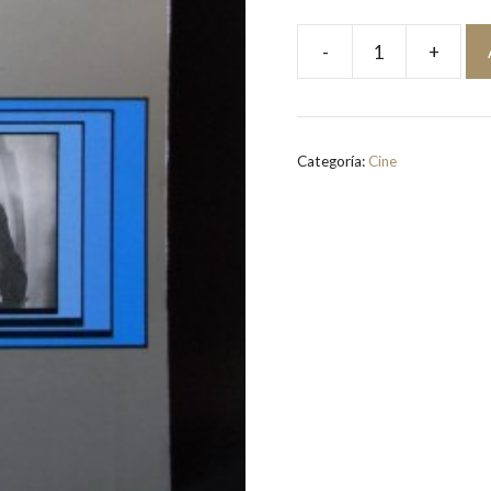
-
+
Historia
General
del
Cine.
Categoría:
Cine
Volumen
IV:
América
(1915-
1928)
|
VV.AA.
cantidad