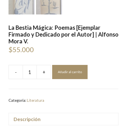
La Bestia Mágica: Poemas [Ejemplar
Firmado y Dedicado por el Autor] | Alfonso
Mora V.
$
55.000
-
+
Añadir al carrito
La
Bestia
Mágica:
Poemas
Categoría:
Literatura
[Ejemplar
Firmado
y
Descripción
Dedicado