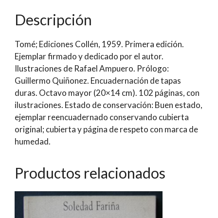
por
Descripción
el
Autor]
Tomé; Ediciones Collén, 1959. Primera edición.
|
Ejemplar firmado y dedicado por el autor.
Alfonso
Ilustraciones de Rafael Ampuero. Prólogo:
Mora
Guillermo Quiñonez. Encuadernación de tapas
V.
duras. Octavo mayor (20×14 cm). 102 páginas, con
cantidad
ilustraciones. Estado de conservación: Buen estado,
ejemplar reencuadernado conservando cubierta
original; cubierta y página de respeto con marca de
humedad.
Productos relacionados