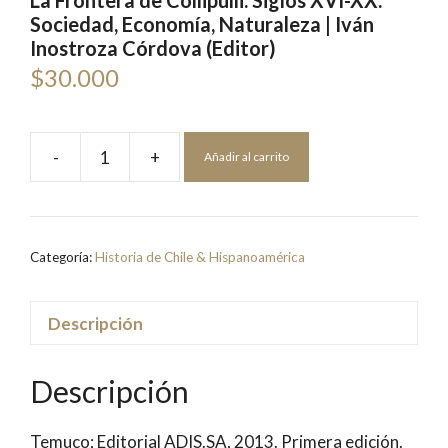
La Frontera de Collipulli. Siglos XVI-XX:
Sociedad, Economía, Naturaleza | Iván
Inostroza Córdova (Editor)
$
30.000
-
+
Añadir al carrito
La
Frontera
de
Collipulli.
Categoría:
Historia de Chile & Hispanoamérica
Siglos
XVI-
XX:
Descripción
Sociedad,
Economía,
Descripción
Naturaleza
|
Temuco; Editorial ADIS.SA, 2013. Primera edición.
Iván