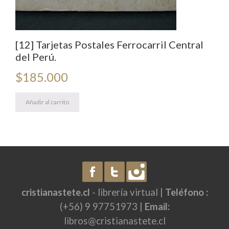
[12] Tarjetas Postales Ferrocarril Central
del Perú.
$
185.000
Añadir al carrito
cristianastete.cl
- librería virtual |
Teléfono :
(+56) 9 97751973 |
Email:
libros@cristianastete.cl