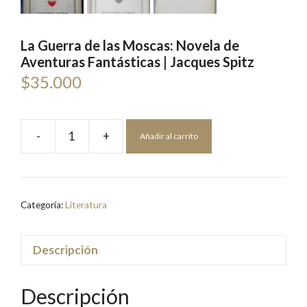
La Guerra de las Moscas: Novela de
Aventuras Fantásticas | Jacques Spitz
$
35.000
-
+
Añadir al carrito
La
Guerra
de
las
Categoría:
Literatura
Moscas:
Novela
de
Descripción
Aventuras
Fantásticas
Descripción
|