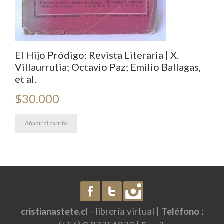
El Hijo Pródigo: Revista Literaria | X.
Villaurrutia; Octavio Paz; Emilio Ballagas,
et al.
$
30.000
Añadir al carrito
cristianastete.cl
- librería virtual |
Teléfono :