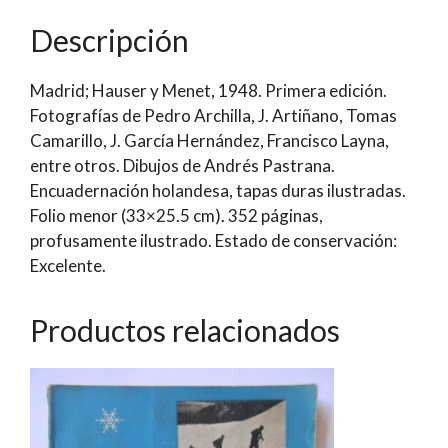
comarcas)
Descripción
|
Dirección
Madrid; Hauser y Menet, 1948. Primera edición.
y
Fotografías de Pedro Archilla, J. Artiñano, Tomas
texto
Camarillo, J. García Hernández, Francisco Layna,
de
entre otros. Dibujos de Andrés Pastrana.
Francisco
Encuadernación holandesa, tapas duras ilustradas.
Layna
Folio menor (33×25.5 cm). 352 páginas,
Serrano
profusamente ilustrado. Estado de conservación:
cantidad
Excelente.
Productos relacionados