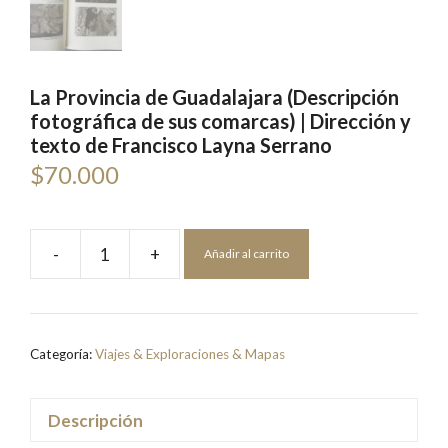
La Provincia de Guadalajara (Descripción
fotográfica de sus comarcas) | Dirección y
texto de Francisco Layna Serrano
$
70.000
-
+
Añadir al carrito
La
Provincia
de
Guadalajara
Categoría:
Viajes & Exploraciones & Mapas
(Descripción
fotográfica
de
Descripción
sus