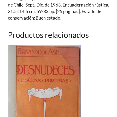
de Chile, Sept.-Dic. de 1963. Encuadernación rústica.
contemporánea
21.5×14.5 cm. 59-83 pp. [25 páginas]. Estado de
|
conservación: Buen estado.
Cedomil
Goic
cantidad
Productos relacionados