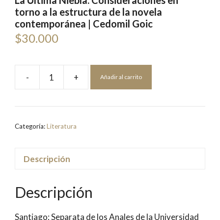
La Última Niebla. Consideraciones en
torno a la estructura de la novela
contemporánea | Cedomil Goic
$
30.000
-
+
Añadir al carrito
La
Última
Niebla.
Consideraciones
Categoría:
Literatura
en
torno
a
Descripción
la
estructura
Descripción
de
la
Santiago; Separata de los Anales de la Universidad
novela