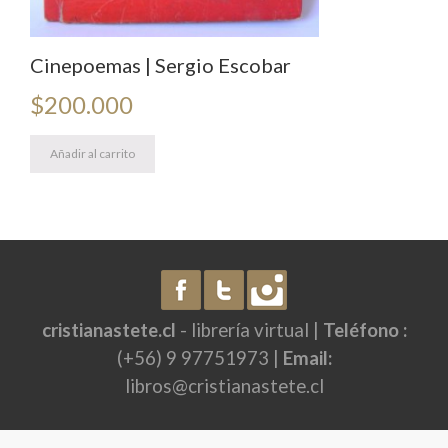
Cinepoemas | Sergio Escobar
$
200.000
Añadir al carrito
cristianastete.cl
- librería virtual |
Teléfono :
(+56) 9 97751973 |
Email:
libros@cristianastete.cl