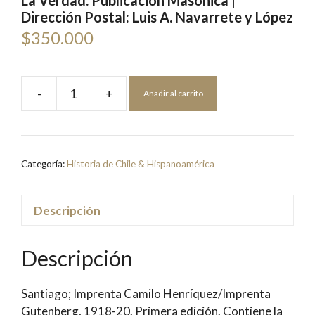
La Verdad. Publicación Masónica |
Dirección Postal: Luis A. Navarrete y López
$
350.000
-
+
Añadir al carrito
La
Verdad.
Publicación
Masónica
Categoría:
Historia de Chile & Hispanoamérica
|
Dirección
Postal:
Descripción
Luis
A.
Descripción
Navarrete
y
Santiago; Imprenta Camilo Henríquez/Imprenta
López
Gutenberg, 1918-20. Primera edición. Contiene la
cantidad