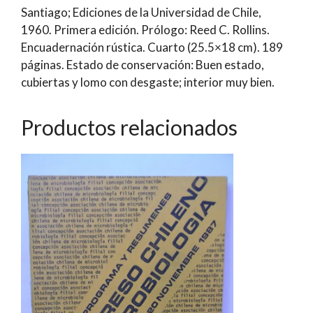
Santiago; Ediciones de la Universidad de Chile,
Siglo
1960. Primera edición. Prólogo: Reed C. Rollins.
XIX.
Encuadernación rústica. Cuarto (25.5×18 cm). 189
Estudio
páginas. Estado de conservación: Buen estado,
crítico
cubiertas y lomo con desgaste; interior muy bien.
en
la
identificación
Productos relacionados
de
sus
tipos
nomenclaturales
|
Carlos
Muñoz
Pizarro
cantidad