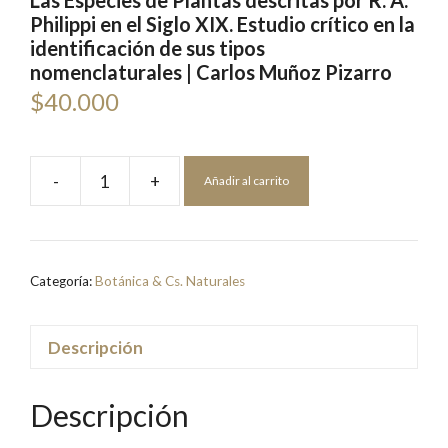
Las Especies de Plantas descritas por R. A.
Philippi en el Siglo XIX. Estudio crítico en la
identificación de sus tipos
nomenclaturales | Carlos Muñoz Pizarro
$
40.000
-
+
Añadir al carrito
Las
Especies
de
Plantas
Categoría:
Botánica & Cs. Naturales
descritas
por
R.
Descripción
A.
Philippi
Descripción
en
el