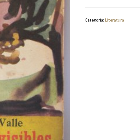
Llaves
Invisibles
|
Categoría:
Literatura
Rosamel
del
Valle
cantidad