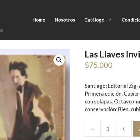
Home
Nosotros
Catálogo
Condici
Las Llaves Inv
$
75.000
Santiago; Editorial Zig
Primera edición. Cubie
con solapas. Octavo ma
conservación: Bien, cub
-
+
Las