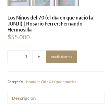
Los Niños del 70 (el día en que nació la
JUNJI) | Rosario Ferrer; Fernando
Hermosilla
$
55.000
-
+
Añadir al carrito
Los
Niños
del
70
Categoría:
Historia de Chile & Hispanoamérica
(el
día
en
Descripción
que
nació