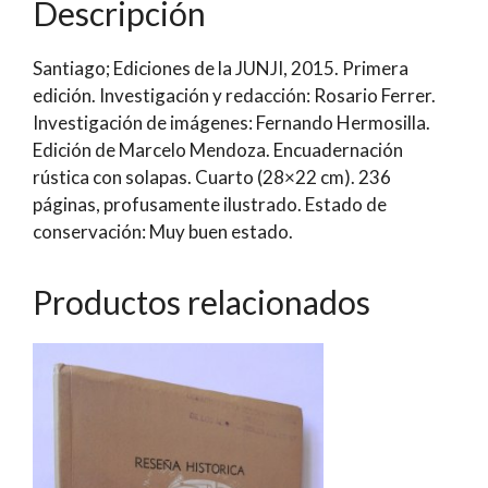
Descripción
la
JUNJI)
Santiago; Ediciones de la JUNJI, 2015. Primera
|
edición. Investigación y redacción: Rosario Ferrer.
Rosario
Investigación de imágenes: Fernando Hermosilla.
Ferrer;
Edición de Marcelo Mendoza. Encuadernación
Fernando
rústica con solapas. Cuarto (28×22 cm). 236
Hermosilla
páginas, profusamente ilustrado. Estado de
cantidad
conservación: Muy buen estado.
Productos relacionados