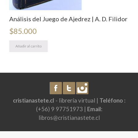
Análisis del Juego de Ajedrez | A. D. Filidor
$
85.000
Añadir al carrito
cristianastete.cl
- librería virtual |
Teléfono :
(+56) 9 97751973 |
Email:
libros@cristianastete.cl