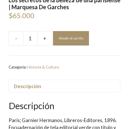
Los secretos de la belleza de una parisiense
| Marquesa De Garches
$
65.000
-
+
Añadir al carrito
Los
secretos
de
la
Categoría:
Historia & Cultura
belleza
de
una
Descripción
parisiense
|
Descripción
Marquesa
De
París; Garnier Hermanos, Libreros-Editores, 1896.
Garches
Encuadernación de tela editorial verde con título y
cantidad