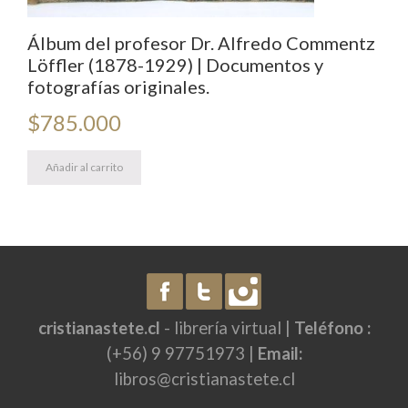
Álbum del profesor Dr. Alfredo Commentz
Löffler (1878-1929) | Documentos y
fotografías originales.
$
785.000
Añadir al carrito
cristianastete.cl
- librería virtual |
Teléfono :
(+56) 9 97751973 |
Email:
libros@cristianastete.cl