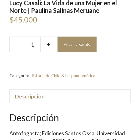
Lucy Casali: La Vida de una Mujer en el
Norte | Paulina Salinas Meruane
$
45.000
-
+
Añadir al carrito
Lucy
Casali:
La
Vida
Categoría:
Historia de Chile & Hispanoamérica
de
una
Mujer
Descripción
en
el
Descripción
Norte
|
Antofagasta; Ediciones Santos Ossa, Universidad
Paulina