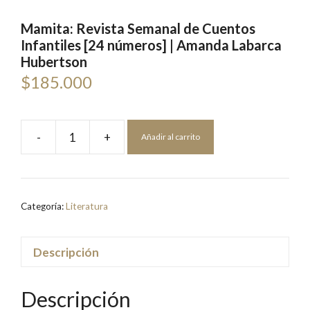
Mamita: Revista Semanal de Cuentos
Infantiles [24 números] | Amanda Labarca
Hubertson
$
185.000
-
+
Añadir al carrito
Mamita:
Revista
Semanal
de
Categoría:
Literatura
Cuentos
Infantiles
[24
Descripción
números]
|
Descripción
Amanda