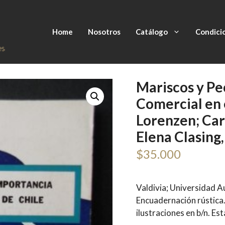
Home
Nosotros
Catálogo
Condici
Mariscos y Pe
Comercial en e
Lorenzen; Carl
Elena Clasing, 
$
35.000
Valdivia; Universidad Au
Encuadernación rústica
ilustraciones en b/n. E