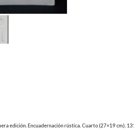
Carlos
Jara;
Elena
Clasing,
et
al
cantidad
mera edición. Encuadernación rústica. Cuarto (27×19 cm). 131