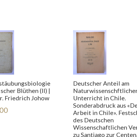
stäubungsbiologie
Deutscher Anteil am
scher Blüthen (II) |
Naturwissenschftliche
r. Friedrich Johow
Unterricht in Chile.
Sonderabdruck aus «D
000
Arbeit in Chile». Festsc
des Deutschen
Wissenschaftlichen Ve
zu Santiago zur Centen