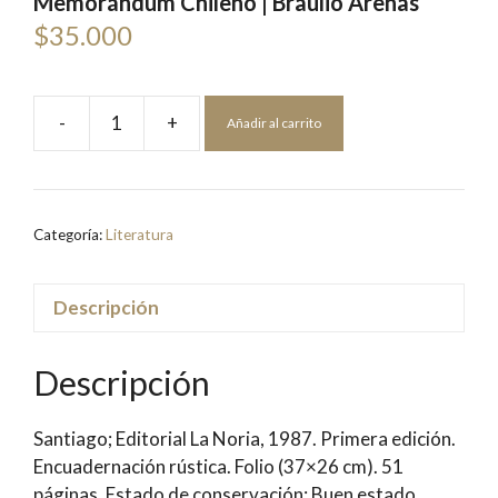
Memorándum Chileno | Braulio Arenas
$
35.000
-
+
Añadir al carrito
Memorándum
Chileno
|
Braulio
Categoría:
Literatura
Arenas
cantidad
Descripción
Descripción
Santiago; Editorial La Noria, 1987. Primera edición.
Encuadernación rústica. Folio (37×26 cm). 51
páginas. Estado de conservación: Buen estado,